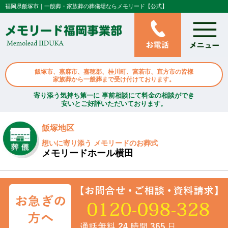
福岡県飯塚市｜一般葬・家族葬の葬儀場ならメモリード【公式】
飯塚市、嘉麻市、嘉穂郡、桂川町、宮若市、直方市の皆様
家族葬から一般葬まで受け付けております。
寄り添う気持ち第一に 事前相談にて料金の相談ができ
安いとご好評いただいております。
飯塚地区
想いに寄り添う メモリードのお葬式
メモリードホール横田