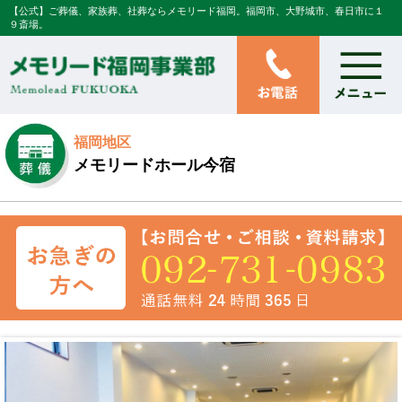
【公式】ご葬儀、家族葬、社葬ならメモリード福岡。福岡市、大野城市、春日市に１
９斎場。
福岡地区
メモリードホール今宿